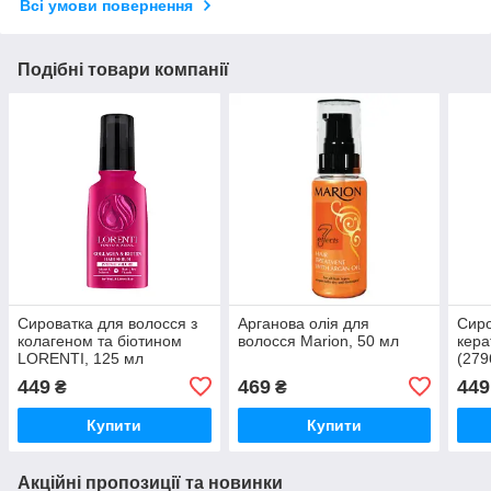
Всі умови повернення
Подібні товари компанії
Сироватка для волосся з
Арганова олія для
Сиро
колагеном та біотином
волосся Marion, 50 мл
кера
LORENTI, 125 мл
(279
(2796129)
449
469
449
₴
₴
Купити
Купити
Акційні пропозиції та новинки