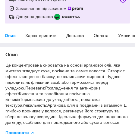
Замовлення під захистом
Доступна доставка
Опис
Характеристики
Доставка
Оплата
Умови п
Опис
Це концентрована сироватка на основі арганової олії, яка
миттєво згладжує сухе, посічене та ламке волосся. Створює
ефект глянцевого блиску, не залишаючи жирності. Чудово
підходить як фінішний засіб або термозахист перед
укладкою.Переваги:Розгладження та анти-фриз
ефектЖивлення та запобігання посіченню
кінчиківТермозахист до укладкиЛегка, невагома
текстураУнікальність:Арганова олія в поєднанні з вітаміном Е
глибоко проникає у волосся, регенерує його структуру та
зберігає вологу всередині. Ідеальна формула для щоденного
догляду, особливо для пошкодженого або сухого волосся.
Приховати