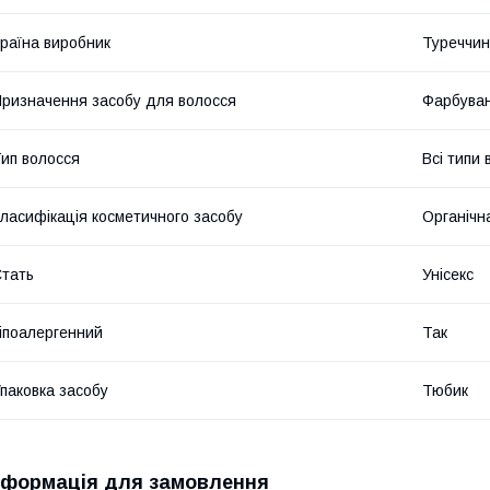
раїна виробник
Туреччи
ризначення засобу для волосся
Фарбува
ип волосся
Всі типи 
ласифікація косметичного засобу
Органічн
тать
Унісекс
іпоалергенний
Так
паковка засобу
Тюбик
нформація для замовлення