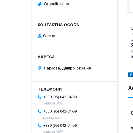
Organik_shop
О
з
Олена
с
б
к
р
Паркова, Дніпро, Україна
Х
+380 (95) 042-04-59
знижка 30%
+380 (95) 042-04-59
менеджер
+380 (95) 042-04-59
В
знижка 30%