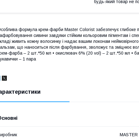
будь-який товар не п
соблива формула крем-фарби Master Colorist забезпечує глибоке 
афарбовування сивини завдяки стійким кольоровим пігментам і сп
кладі живить кожну волосинку і надає вашим локонам неймовірного
альзам, що наноситься після фарбування, зволожує та зміцнює воло
рем-фарба – 2 шт.*50 мл • окислювач 6% (20 vol) – 2 шт.*50 мл • б
укавички – 1 пара
арактеристики
Основні
иробник
MASTER C