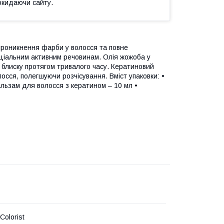
окидаючи сайту.
проникнення фарби у волосся та повне
еціальним активним речовинам. Олія жожоба у
 блиску протягом тривалого часу. Кератиновий
сся, полегшуючи розчісування. Вміст упаковки: •
альзам для волосся з кератином – 10 мл •
olorist