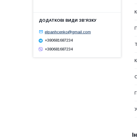
К
П
elpanhcenko@gmail.com
+380681687234
Т
+380681687234
К
С
Г
У
І