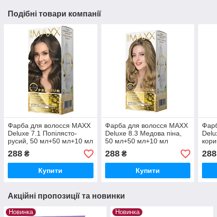
Подібні товари компанії
Фарба для волосся MAXX
Фарба для волосся MAXX
Фар
Deluxe 7.1 Попілясто-
Deluxe 8.3 Медова піна,
Delu
русий, 50 мл+50 мл+10 мл
50 мл+50 мл+10 мл
кори
мл+
288
288
288
₴
₴
Купити
Купити
Акційні пропозиції та новинки
Новинка
Новинка