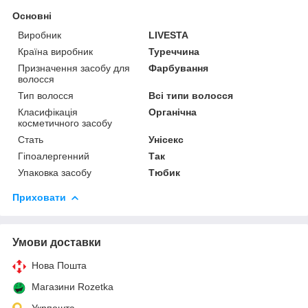
Основні
Виробник
LIVESTA
Країна виробник
Туреччина
Призначення засобу для
Фарбування
волосся
Тип волосся
Всі типи волосся
Класифікація
Органічна
косметичного засобу
Стать
Унісекс
Гіпоалергенний
Так
Упаковка засобу
Тюбик
Приховати
Умови доставки
Нова Пошта
Магазини Rozetka
Укрпошта