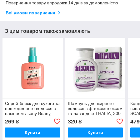
Повернення товару впродовж 14 днів за домовленістю
Всі умови повернення
З цим товаром також замовляють
Спрей-блиск для сухого та
Шампунь для жирного
Конд
пошкодженого волосся з
волосся з фітокомплексом
випа
насінням льону Beany,
та лавандою THALIA, 300
SCAL
100 мл
мл
269
320
479
₴
₴
Купити
Купити