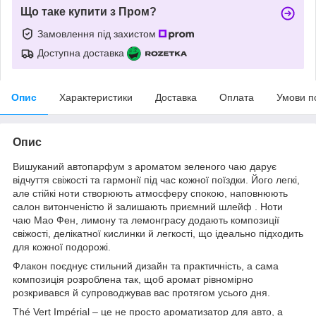
Що таке купити з Пром?
Замовлення під захистом
Доступна доставка
Опис
Характеристики
Доставка
Оплата
Умови п
Опис
Вишуканий автопарфум з ароматом зеленого чаю дарує
відчуття свіжості та гармонії під час кожної поїздки. Його легкі,
але стійкі ноти створюють атмосферу спокою, наповнюють
салон витонченістю й залишають приємний шлейф . Ноти
чаю Мао Фен, лимону та лемонграсу додають композиції
свіжості, делікатної кислинки й легкості, що ідеально підходить
для кожної подорожі.
Флакон поєднує стильний дизайн та практичність, а сама
композиція розроблена так, щоб аромат рівномірно
розкривався й супроводжував вас протягом усього дня.
Thé Vert Impérial – це не просто ароматизатор для авто, а