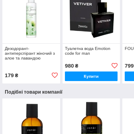
Дезодорант-
Туалетна вода Emotion
FOU
антиперспірант жіночий з
code for man
алое та лавандою
980
799
₴
179
₴
Купити
Подібні товари компанії