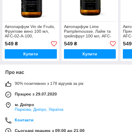
Автопарфум Vin de Fruits,
Автопарфум Lime
Авто
Фруктове вино 100 мл,
Pamplemousse, Лайм та
Прян
AFC-02-A-100,
грейпфрут 100 мл, AFC-
AFC-
4820290071889
03-A-100, 4820290071896
482
549
549
549
₴
₴
Купити
Купити
Про нас
90% позитивних з 178 відгуків за рік
Працює з 29.07.2020
м. Дніпро
Паркова, Дніпро, Україна
Контакти
Сьогодні працює з 09:00 до 21:00