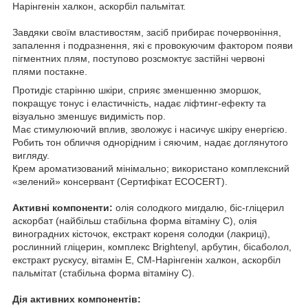
Нарінгенін халкон, аскорбіл пальмітат.
Завдяки своїм властивостям, засіб прибирає почервоніння,
запалення і подразнення, які є провокуючим фактором появи
пігментних плям, поступово розсмоктує застійні червоні
плями постакне.
Протидіє старінню шкіри, сприяє зменшенню зморшок,
покращує тонус і еластичність, надає ліфтинг-ефекту та
візуально зменшує видимість пор.
Має стимулюючий вплив, зволожує і насичує шкіру енергією.
Робить тон обличчя однорідним і сяючим, надає доглянутого
вигляду.
Крем ароматизований мінімально; використано комплексний
«зелений» консервант (Сертифікат ECOCERT).
Активні компоненти:
олія солодкого мигдалю, біс-гліцерил
аскорбат (найбільш стабільна форма вітаміну С), олія
виноградних кісточок, екстракт кореня солодки (лакриці),
рослинний гліцерин, комплекс Brightenyl, арбутин, бісаболол,
екстракт рускусу, вітамін Е, СМ-Нарінгенін халкон, аскорбіл
пальмітат (стабільна форма вітаміну С).
Дія активних компонентів: