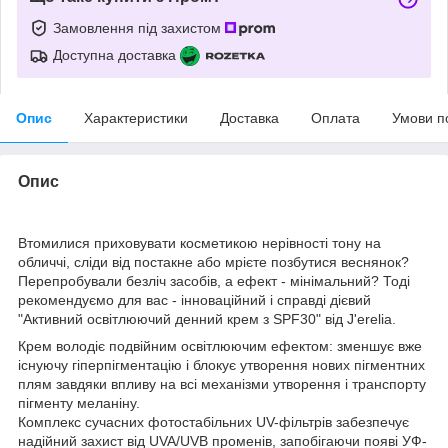
Замовлення під захистом
Доступна доставка
Опис
Характеристики
Доставка
Оплата
Умови п
Опис
Втомилися приховувати косметикою нерівності тону на
обличчі, сліди від постакне або мрієте позбутися веснянок?
Перепробували безліч засобів, а ефект - мінімальний? Тоді
рекомендуємо для вас - інноваційний і справді дієвий
"Активний освітлюючий денний крем з SPF30" від J'erelia.
Крем володіє подвійним освітлюючим ефектом: зменшує вже
існуючу гіперпігментацію і блокує утворення нових пігментних
плям завдяки впливу на всі механізми утворення і транспорту
пігменту меланіну.
Комплекс сучасних фотостабільних UV-фільтрів забезпечує
надійний захист від UVA/UVB променів, запобігаючи появі УФ-