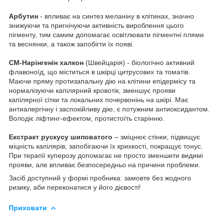
Арбутин
- впливає на синтез меланіну в клітинах, значно
знижуючи та пригнічуючи активність вироблення цього
пігменту, тим самим допомагає освітлювати пігментні плями
та веснянки, а також запобігти їх появі.
СМ-Нарінгенін халкон
(Швейцарія) - біологічно активний
флавоноїд, що міститься в шкірці цитрусових та томатів.
Маючи пряму протизапальну дію на клітини епідермісу та
нормалізуючи капілярний кровотік, зменшує прояви
капілярної сітки та локальних почервонінь на шкірі. Має
антиалергічну і заспокійливу дію, є потужним антиоксидантом.
Володіє ліфтинг-ефектом, протистоїть старінню.
Екстракт рускусу шиповатого
– зміцнює стінки, підвищує
міцність капілярів, запобігаючи їх крихкості, покращує тонус.
При терапії куперозу допомагає не просто зменшити видимі
прояви, але впливає безпосередньо на причини проблеми.
Засіб доступний у формі пробника: замовте без жодного
ризику, аби переконатися у його дієвості!
Приховати