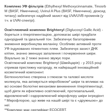
Комплекс УФ фільтрів
(Ethylhexyl Methoxycinnamate, Tinosrb
M (BASF, Німеччина), Uvinul A Plus (BASF, Німеччина), діоксид
титану) забезпечує надійний захист від UVA/UVB променів (у
т.ч. в UVAI-спектрі).
Освітлюючий комплекс Brightenyl
(Diglucosyl Gallic Acid) -
бореться з гіперпігментацією, допомагає шкірі придбати
однорідний та ідеальний тон. Забезпечує багаторівневе
зниження виробництва меланіну. Особливо активний проти
УФ-індукованих пігментних плям. Забезпечує захист ДНК
клітин, значно зменшує запалення і почервоніння шкіри.
Візуально за 2 тижні значно звужує пори.
Освітлюючий комплекс Brightenyl (Швейцарія) - у 2015 році
отримав престижну нагороду, як найкращий інноваційний
косметичний компонент.
Біотехнологічно створена з глюкози та галової кислоти
молекула, яка активується мікробіомом* шкіри та впливає на
всі основні біологічні механізми виникнення гіперпігментації,
щоб діяти як ефективно освітлюючий, протизапальний,
відновлюючий і оздоровлюючий мікрофлору шкіри інгредієнт.
* Мікрофлорою, що живе на нашій шкірі та є «дружньою» до
неї.
**Комплекс має сертифікат ECOCERT.