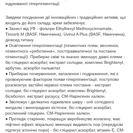
індукованої гіперпігментації.
Завдяки поєднанню дії інноваційних і традиційних активів, що
входять до його складу, крем забезпечує:
● Захист від УФ - фільтри Ethylhexyl Methoxycinnamate,
Tinosrb M (BASF, Німеччина), Uvinul A Plus (BASF, Німеччина),
діоксид титану.
● Освітлення гіперпігментації (пігментних плям, веснянок,
пігментного «ряботиння», посттравматичної та постакне
пігментації). Прибирає свіжі та значно зменшує давні плями -
біс-гліцерил аскорбат, екстракт солодки, комплекс Brightenyl,
арбутин, аскорбіл пальмітат.
● Прибирає почервоніння, запалення і подразнення, які є
провокуючим фактором появи гіперпігментації, поступово
розсмоктує застійні червоні плями постакне - екстракт
солодки, біс-гліцерил аскорбат, комплекс Brightenyl,
бісаболол, екстракт рускусу, СМ-Нарінгенін халкон.
● Зволожує і делікатно підживлює шкіру - олії солодкого
мигдалю і виноградних кісточок, біс-гліцерил аскорбат,
рослинний гліцерин, СМ-Нарінгенін халкон.
● Протидіє старінню, покращує виробництво колагену, має
ліфтинг-ефект, візуально зменшує видимість пор (передусім
підтягує атонічні пори) - біс-гліцерил аскорбат, вітамін Е, СМ-