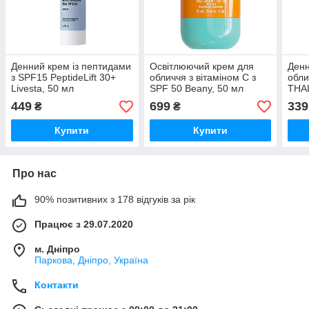
Денний крем із пептидами
Освітлюючий крем для
Денн
з SPF15 PeptideLift 30+
обличчя з вітаміном С з
обли
Livesta, 50 мл
SPF 50 Beany, 50 мл
THAL
449
699
339
₴
₴
Купити
Купити
Про нас
90% позитивних з 178 відгуків за рік
Працює з 29.07.2020
м. Дніпро
Паркова, Дніпро, Україна
Контакти