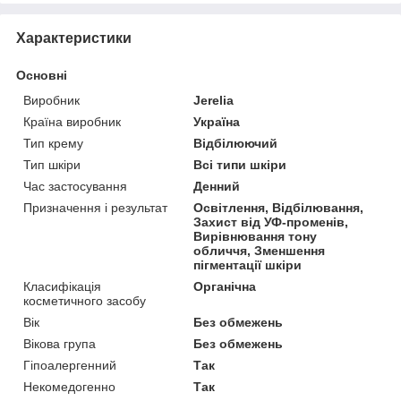
Характеристики
Основні
Виробник
Jerelia
Країна виробник
Україна
Тип крему
Відбілюючий
Тип шкіри
Всі типи шкіри
Час застосування
Денний
Призначення і результат
Освітлення, Відбілювання,
Захист від УФ-променів,
Вирівнювання тону
обличчя, Зменшення
пігментації шкіри
Класифікація
Органічна
косметичного засобу
Вік
Без обмежень
Вікова група
Без обмежень
Гіпоалергенний
Так
Некомедогенно
Так