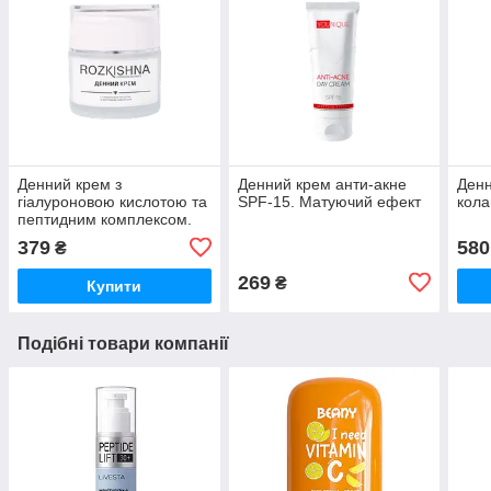
Денний крем з
Денний крем анти-акне
Денн
гіалуроновою кислотою та
SPF-15. Матуючий ефект
кола
пептидним комплексом.
Антивікова формула
379
580
₴
269
₴
Купити
Подібні товари компанії