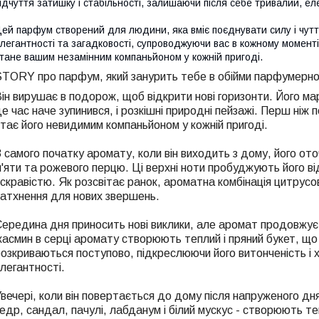
ідчуття затишку і стабільності, залишаючи після себе тривалий, ел
ей парфум створений для людини, яка вміє поєднувати силу і чуттє
легантності та загадковості, супроводжуючи вас в кожному моменті
тане вашим незамінним компаньйоном у кожній пригоді.
TORY про парфум, який занурить тебе в обійми парфумерног
ін вирушає в подорож, щоб відкрити нові горизонти. Його ма
е час наче зупинився, і розкішні природні пейзажі. Перш ніж 
тає його невидимим компаньйоном у кожній пригоді.
 самого початку аромату, коли він виходить з дому, його о
'яти та рожевого перцю. Ці верхні ноти пробуджують його ві
скравістю. Як розсвітає ранок, ароматна комбінація цитрусов
атхнення для нових звершень.
ередина дня приносить нові виклики, але аромат продовжує п
асмин в серці аромату створюють теплий і пряний букет, щ
озкриваються поступово, підкреслюючи його витонченість і 
легантності.
вечері, коли він повертається до дому після напруженого дня
едр, сандал, пачулі, лабданум і білий мускус - створюють 