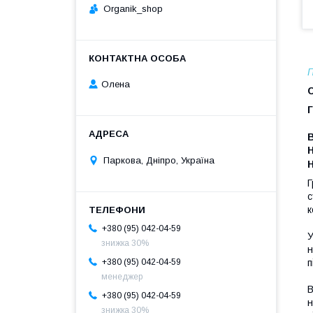
Organik_shop
П
Олена
Г
Паркова, Дніпро, Україна
Г
с
к
+380 (95) 042-04-59
У
знижка 30%
н
п
+380 (95) 042-04-59
менеджер
В
+380 (95) 042-04-59
н
знижка 30%