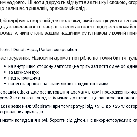
им надовго. Ці ноти дарують відчуття затишку і спокою, ого
що залишає тривалий, вражаючий слід.
ей парфум створений для чоловіка, який вміє цінувати
та
вик
одає впевненості, енергії та елегантності, підкреслюючи йог
ромату, який стане вашим надійним супутником у кожній приго
lcohol Denat, Aqua, Parfum composition
Застосування:
Наносити аромат потрібно на точки биття пуль
на внутрішню сторону зап'ястя (не тріть зап'ястя одне об одн
за мочками вух
над ключицями
нанесіть аромат на згини ліктів і в підколінні ямки.
ороший ефект дає розпилювання аромату вгору і проходження чер
римайте флакон занадто близько до шкіри – це заважає рівномір
Застереження:
Зберігати при температурі від +5ºС до +25ºС осто
агрівальних приладів.
никати попадання в очі, берегти від дітей. Не використовувати в х