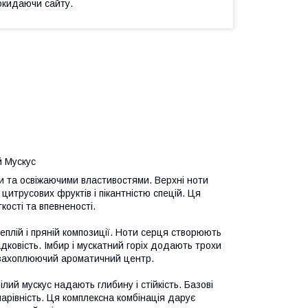
окидаючи сайту.
й Мускус
и та освіжаючими властивостями. Верхні ноти
цитрусових фруктів і пікантністю спецій. Ця
кості та впевненості.
еплій і пряній композиції. Ноти серця створюють
адковість. Імбир і мускатний горіх додають трохи
и захоплюючий ароматичний центр.
ілий мускус надають глибину і стійкість. Базові
рівність. Ця комплексна комбінація дарує