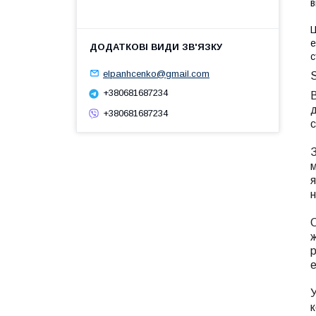
в
Ц
е
с
elpanhcenko@gmail.com
S
+380681687234
В
д
+380681687234
с
З
м
я
н
С
ж
р
е
У
к