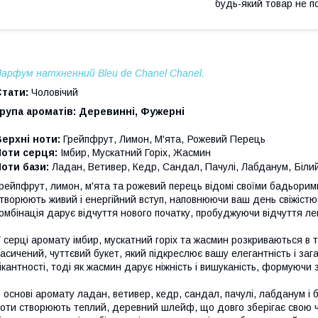
будь-який товар не п
арфум натхненний Bleu de Chanel Chanel.
Стати:
Чоловічий
рупа ароматів: Деревинні, Фужерні
,
Верхні ноти:
Грейпфрут, Лимон, М'ята
Рожевий Перець
Ноти серця:
Імбир, Мускатний Горіх, Жасмин
,
Ноти бази:
Ладан, Ветивер, Кедр, Сандал, Пачулі, Лабданум
Біли
рейпфрут, лимон, м'ята та рожевий перець відомі своїми бадьорим
творюють живий і енергійний вступ, наповнюючи ваш день свіжістю 
омбінація дарує відчуття нового початку, пробуджуючи відчуття лег
 серці аромату імбир, мускатний горіх та жасмин розкриваються в т
асичений, чуттєвий букет, який підкреслює вашу елегантність і заг
ікантності, тоді як жасмин дарує ніжність і вишуканість, формуюч
 основі аромату ладан, ветивер, кедр, сандал, пачулі, лабданум і б
оти створюють теплий, деревний шлейф, що довго зберігає свою ча