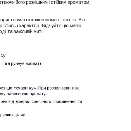
ртаючи його розкішним і стійким ароматом,
ористовувати кожен момент життя. Він
о стиль і характер. Відчуйте цю магію
ді та важливій миті.
су:
е – це руйнує аромат)
ез цю «хмаринку». При розпилюванні не
ному нанесенню аромату.
ронь від джерел сонячного опромінення та
арчових цілях.