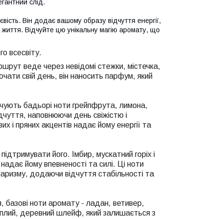
егантний слід.
вість. Він додає вашому образу відчуття енергії,
 життя. Відчуйте цю унікальну магію аромату, що
о всесвіту.
ршрут веде через невідомі стежки, містечка,
почати свій день, він наносить парфум, який
точують бадьорі ноти грейпфрута, лимона,
дчуття, наповнюючи день свіжістю і
их і пряних акцентів надає йому енергії та
ідтримувати його. Імбир, мускатний горіх і
о надає йому впевненості
та
силі. Ці ноти
харизму, додаючи відчуття стабільності
та
, базові ноти аромату - ладан, ветивер,
теплий, деревний шлейф, який залишається з