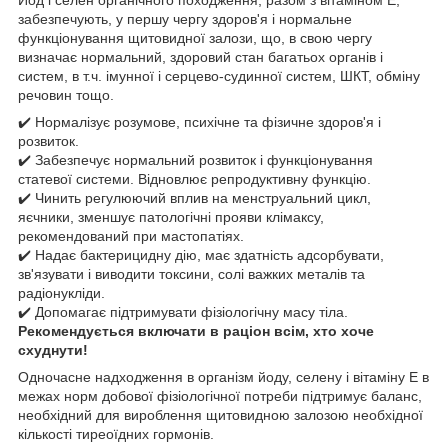
забезпечують, у першу чергу здоров'я і нормальне
функціонування щитовидної залози, що, в свою чергу
визначає нормальний, здоровий стан багатьох органів і
систем, в т.ч. імунної і серцево-судинної систем, ШКТ, обміну
речовин тощо.
✔️ Нормалізує розумове, психічне та фізичне здоров'я і
розвиток.
✔️ Забезпечує нормальний розвиток і функціонування
статевої системи. Відновлює репродуктивну функцію.
✔️ Чинить регулюючий вплив на менструальний цикл,
яєчники, зменшує патологічні прояви клімаксу,
рекомендований при мастопатіях.
✔️ Надає бактерицидну дію, має здатність адсорбувати,
зв'язувати і виводити токсини, солі важких металів та
радіонукліди.
✔️ Допомагає підтримувати фізіологічну масу тіла.
Рекомендується включати в раціон всім, хто хоче
схуднути!
Одночасне надходження в організм йоду, селену і вітаміну Е в
межах норм добової фізіологічної потреби підтримує баланс,
необхідний для вироблення щитовидною залозою необхідної
кількості тиреоїдних гормонів.