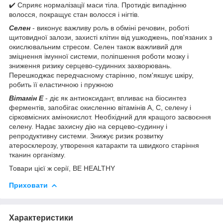
✔️ Сприяє нормалізації маси тіла. Протидіє випадінню
волосся, покращує стан волосся і нігтів.
Селен
- виконує важливу роль в обміні речовин, роботі
щитовидної залози, захисті клітин від ушкоджень, пов'язаних з
окислювальним стресом. Селен також важливий для
зміцнення імунної системи, поліпшення роботи мозку і
зниження ризику серцево-судинних захворювань.
Перешкоджає передчасному старінню, пом'якшує шкіру,
робить її еластичною і пружною
Вітамін Е
- діє як антиоксидант, впливає на біосинтез
ферментів, запобігає окисленню вітамінів А, С, селену і
сірковмісних амінокислот. Необхідний для кращого засвоєння
селену. Надає захисну дію на серцево-судинну і
репродуктивну системи. Знижує ризик розвитку
атеросклерозу, утворення катаракти та швидкого старіння
тканин організму.
Товари цієї ж серії, BE HEALTHY
Приховати
Характеристики