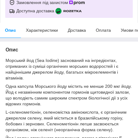
Замовлення під захистом
Доступна доставка
Опис
Характеристики
Доставка
Оплата
Умови п
Опис
Морський йод (Sea Iodine) заснований на інгредієнтах,
отриманих із суміші органічних морських водоростей і є
найціннішим джерелом йоду, багатьох мікроелементів і
вітамінів.
Одна капсула Морського йоду містить не менше 200 мкг йоду.
Йод є незамінним компонентом гормонів щитовидної залози,
що володіють самим широким спектром біологічної дії з усіх
відомих гормонів.
L-селенометіонін, селеномістка амінокислота, є органічним
джерелом селену, який міститься в бразилійському горіху,
бобових і зернових. Селенометіонін легше засвоюється
організмом, ніж селеніт (неорганічна форма селену).
Йод і селен органічного походження, разом з вітаміном Е,