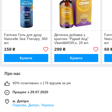
Farmasi Гель для душу
Дієтична добавка у
Farm
Naturelle Sea Therapy, 360
краплях "Рідкий йод"
Natu
мл
Vitanil&#039;s, 20 мл
мл
159
299
69
₴
₴
Купити
Купити
Про нас
90% позитивних з 178 відгуків за рік
Працює з 29.07.2020
м. Дніпро
Паркова, Дніпро, Україна