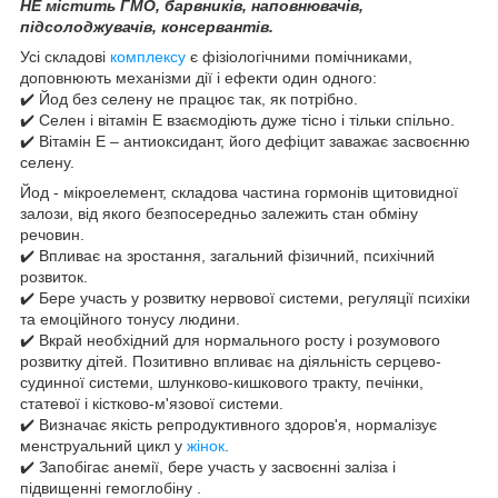
НЕ містить ГМО, барвників, наповнювачів,
підсолоджувачів, консервантів.
Усі складові
комплексу
є фізіологічними помічниками,
доповнюють механізми дії і ефекти один одного:
✔️ Йод без селену не працює так, як потрібно.
✔️ Селен і вітамін Е взаємодіють дуже тісно і тільки спільно.
✔️ Вітамін Е – антиоксидант, його дефіцит заважає засвоєнню
селену.
Йод - мікроелемент, складова частина гормонів щитовидної
залози, від якого безпосередньо залежить стан обміну
речовин.
✔️ Впливає на зростання, загальний фізичний, психічний
розвиток.
✔️ Бере участь у розвитку нервової системи, регуляції психіки
та емоційного тонусу людини.
✔️ Вкрай необхідний для нормального росту і розумового
розвитку дітей. Позитивно впливає на діяльність серцево-
судинної системи, шлунково-кишкового тракту, печінки,
статевої і кістково-м'язової системи.
✔️ Визначає якість репродуктивного здоров'я, нормалізує
менструальний цикл у
жінок
.
✔️ Запобігає анемії, бере участь у засвоєнні заліза і
підвищенні гемоглобіну .