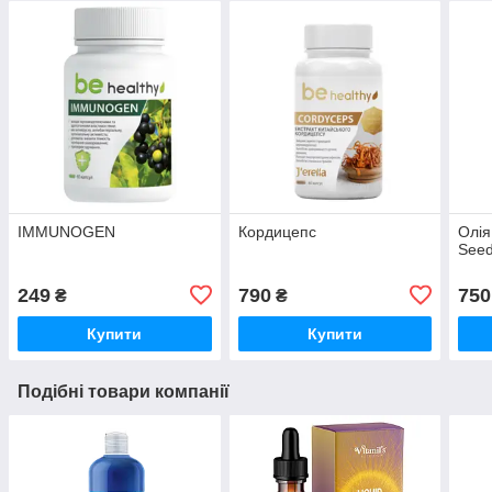
IMMUNOGEN
Кордицепс
Олія
Seed
249
790
750
₴
₴
Купити
Купити
Подібні товари компанії