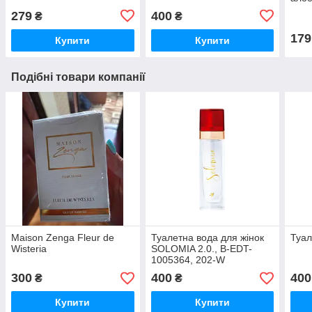
279
400
₴
₴
179
Купити
Купити
Подібні товари компанії
Maison Zenga Fleur de
Туалетна вода для жінок
Туал
Wisteria
SOLOMIA 2.0., B-EDT-
1005364, 202-W
300
400
400
₴
₴
Купити
Купити