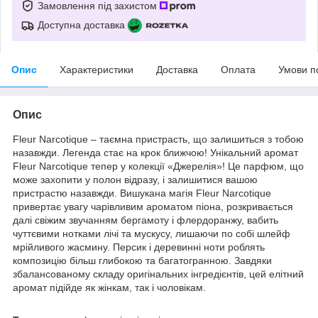
Замовлення під захистом
Доступна доставка
Опис
Характеристики
Доставка
Оплата
Умови п
Опис
Fleur Narcotique – таємна пристрасть, що залишиться з тобою
назавжди. Легенда стає на крок ближчою! Унікальний аромат
Fleur Narcotique тепер у колекції «Джерелія»! Це парфюм, що
може захопити у полон відразу, і залишитися вашою
пристрастю назавжди. Вишукана магія Fleur Narcotique
привертає увагу чарівливим ароматом піона, розкривається
далі свіжим звучанням бергамоту і флердоранжу, вабить
чуттєвими нотками лічі та мускусу, лишаючи по собі шлейф
мрійливого жасмину. Персик і деревинні ноти роблять
композицію більш глибокою та багатогранною. Завдяки
збалансованому складу оригінальних інгредієнтів, цей елітний
аромат підійде як жінкам, так і чоловікам.