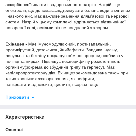
аскорбіновоїкислоти і водорозчинного натрію. Натрій - це
електроліт, що допомагаєпідтримувати баланс води в клітинах
і навколо них, має важливе значення длям'язової та нервової
систем. Натрій у цьому комплексі відрізняється відзвичайної
повареної солі, оскільки він не поєднаний з хлором.
Ехінацея
- Має імуномодулюючий, протизапальний,
противірусний, детоксикаційнийефекти. Завдяки інуліну,
левульозі та бетаїну покращує обмінні процеси,особливо у
печінці та нирках. Підвищує неспецифічну резистентність
організму(зокрема до збудників грипу та герпесу). Має
капіляропротекторну дію. Ехінацеярекомендована також при
таких хронічних захворюваннях, як нефрити,
панкреатити,аднексити, цистити, псоріаз тощо.
Приховати
Характеристики
Основні