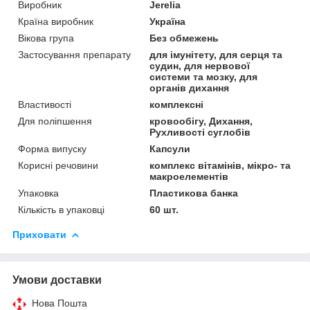
Виробник
Jerelia
Країна виробник
Україна
Вікова група
Без обмежень
Застосування препарату
для імунітету, для серця та
судин, для нервової
системи та мозку, для
органів дихання
Властивості
комплексні
Для поліпшення
кровообігу, Дихання,
Рухливості суглобів
Форма випуску
Капсули
Корисні речовини
комплекс вітамінів, мікро- та
макроелементів
Упаковка
Пластикова банка
Кількість в упаковці
60 шт.
Приховати
Умови доставки
Нова Пошта