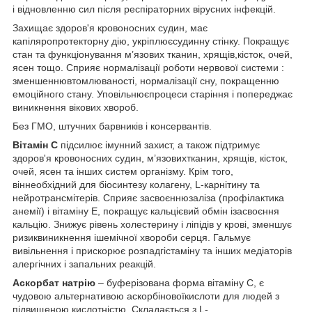
і відновленню сил після респіраторних вірусних інфекцій.
Захищає здоров'я кровоносних судин, має
капіляропротекторну дію, укріплюєсудинну стінку. Покращує
стан та функціонування м’язових тканин, хрящів,кісток, очей,
ясен тощо. Сприяє нормалізації роботи нервової системи :
зменшеннювтомлюваності, нормалізації сну, покращенню
емоційного стану. Уповільнюєпроцеси старіння і попереджає
виникнення вікових хвороб.
Без ГМО, штучних барвників і консервантів.
Вітамін C
підсилює імунний захист, а також підтримує
здоров'я кровоносних судин, м’язовихтканин, хрящів, кісток,
очей, ясен та інших систем організму. Крім того,
віннеобхідний для біосинтезу колагену, L-карнітину та
нейротрансмітерів. Сприяє засвоєннюзаліза (профілактика
анемії) і вітаміну Е, покращує кальцієвий обмін ізасвоєння
кальцію. Знижує рівень холестерину і ліпідів у крові, зменшує
ризиквиникнення ішемічної хвороби серця. Гальмує
вивільнення і прискорює розпадгістаміну та інших медіаторів
алергічних і запальних реакцій.
Аскорбат натрію
– буферізована форма вітаміну С, є
чудовою альтернативою аскорбіновоїкислоти для людей з
підвищеною кислотністю. Складається з L-