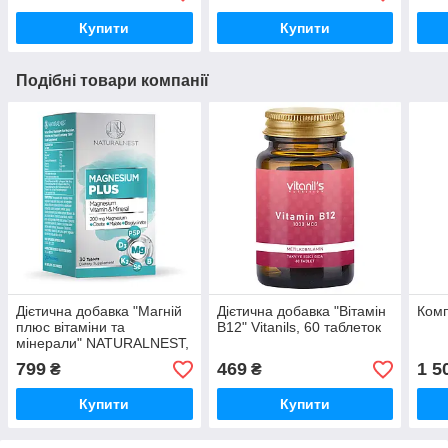
Купити
Купити
Подібні товари компанії
Дієтична добавка "Магній
Дієтична добавка "Вітамін
Комп
плюс вітаміни та
В12" Vitanils, 60 таблеток
мінерали" NATURALNEST,
30 таблеток
799
469
1 5
₴
₴
Купити
Купити