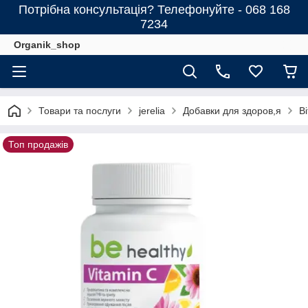
Потрібна консультація? Телефонуйте - 068 168
7234
Organik_shop
Товари та послуги
jerelia
Добавки для здоров,я
В
Топ продажів