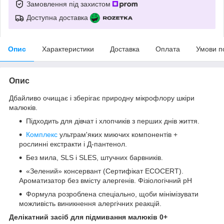
Замовлення під захистом
Доступна доставка
Опис
Характеристики
Доставка
Оплата
Умови п
Опис
Дбайливо очищає і зберігає природну мікрофлору шкіри
малюків.
Підходить для дівчат і хлопчиків з перших днів життя.
Комплекс
ультрам'яких миючих компонентів +
рослинні екстракти і Д-пантенол.
Без мила, SLS і SLES, штучних барвників.
«Зелений» консервант (Сертифікат ECOCERT).
Ароматизатор без вмісту алергенів. Фізіологічний рН
Формула розроблена спеціально, щоби мінімізувати
можливість виникнення алергічних реакцій.
Делікатний засіб для підмивання малюків 0+