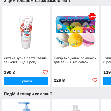
З цим товаром також замовляють
Дитяча зубна паста "Миле
Набір вируючих бомбочок
Зубн
зайченя". Від 1 року
для ванн з 3-х кульок
8 ро
190
139
₴
229
₴
Купити
Подібні товари компанії