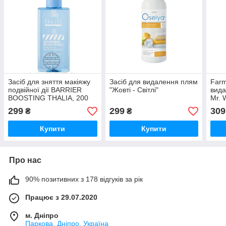
Засіб для зняття макіяжу
Засіб для видалення плям
Farm
подвійної дії BARRIER
"Жовті - Світлі"
вида
BOOSTING THALIA, 200
Mr. 
мл
299
299
309
₴
₴
Купити
Купити
Про нас
90% позитивних з 178 відгуків за рік
Працює з 29.07.2020
м. Дніпро
Паркова, Дніпро, Україна