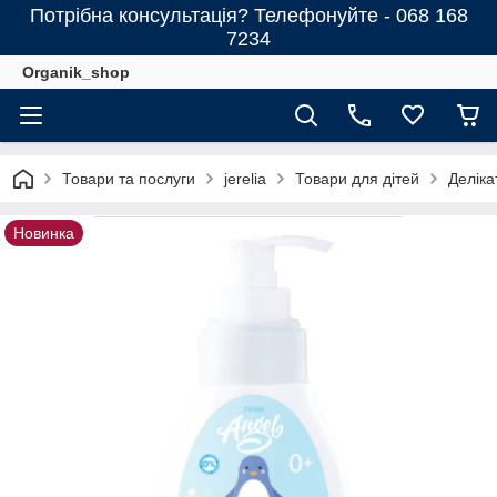
Потрібна консультація? Телефонуйте - 068 168
7234
Organik_shop
Товари та послуги
jerelia
Товари для дітей
Деліка
Новинка