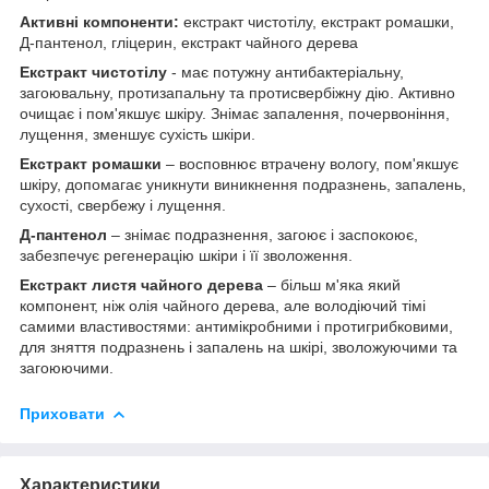
Активні компоненти:
екстракт чистотілу, екстракт ромашки,
Д-пантенол, гліцерин, екстракт чайного дерева
Екстракт чистотілу
- має потужну антибактеріальну,
загоювальну, протизапальну та протисвербіжну дію. Активно
очищає і пом'якшує шкіру. Знімає запалення, почервоніння,
лущення, зменшує сухість шкіри.
Екстракт ромашки
– восповнює втрачену вологу, пом'якшує
шкіру, допомагає уникнути виникнення подразнень, запалень,
сухості, свербежу і лущення.
Д-пантенол
– знімає подразнення, загоює і заспокоює,
забезпечує регенерацію шкіри і її зволоження.
Екстракт листя чайного дерева
– більш м'яка який
компонент, ніж олія чайного дерева, але володіючий тімі
самими властивостями: антимікробними і протигрибковими,
для зняття подразнень і запалень на шкірі, зволожуючими та
загоюючими.
Приховати
Характеристики