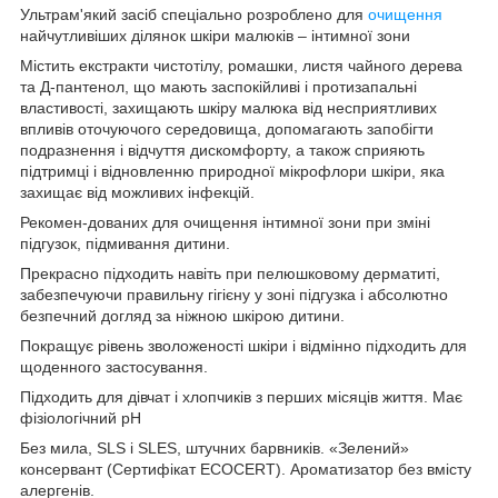
Ультрам'який засіб спеціально розроблено для
очищення
найчутливіших ділянок шкіри малюків – інтимної зони
Містить екстракти чистотілу, ромашки, листя чайного дерева
та Д-пантенол, що мають заспокійливі і протизапальні
властивості, захищають шкіру малюка від несприятливих
впливів оточуючого середовища, допомагають запобігти
подразнення і відчуття дискомфорту, а також сприяють
підтримці і відновленню природної мікрофлори шкіри, яка
захищає від можливих інфекцій.
Рекомен-дованих для очищення інтимної зони при зміні
підгузок, підмивання дитини.
Прекрасно підходить навіть при пелюшковому дерматиті,
забезпечуючи правильну гігієну у зоні підгузка і абсолютно
безпечний догляд за ніжною шкірою дитини.
Покращує рівень зволоженості шкіри і відмінно підходить для
щоденного застосування.
Підходить для дівчат і хлопчиків з перших місяців життя. Має
фізіологічний рН
Без мила, SLS і SLES, штучних барвників. «Зелений»
консервант (Сертифікат ECOCERT). Ароматизатор без вмісту
алергенів.