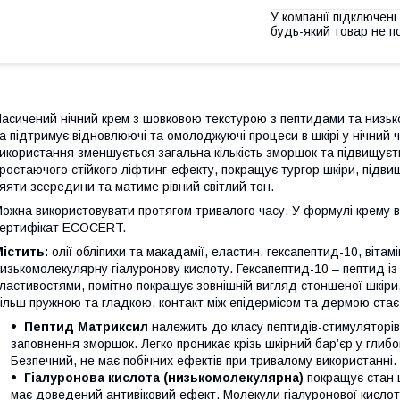
У компанії підключені
будь-який товар не п
асичений нічний крем з шовковою текстурою з пептидами та низь
а підтримує відновлюючі та омолоджуючі процеси в шкірі у нічний ч
икористання зменшується загальна кількість зморшок та підвищуєть
ростаючого стійкого ліфтинг-ефекту, покращує тургор шкіри, підви
яяти зсередини та матиме рівний світлий тон.
ожна використовувати протягом тривалого часу. У формулі крему 
ертифікат ECOCERT.
істить:
олії обліпихи та макадамії, еластин, гексапептид-10, вітам
изькомолекулярну гіалуронову кислоту. Гексапептид-10 – пептид 
ластивостями, помітно покращує зовнішній вигляд стоншеної шкіри, 
ільш пружною та гладкою, контакт між епідермісом та дермою стає
Пептид Матриксил
належить до класу пептидів-стимуляторів
заповнення зморшок. Легко проникає крізь шкірний бар’єр у глибо
Безпечний, не має побічних ефектів при тривалому використанні.
Гіалуронова кислота (низькомолекулярна)
покращує стан ш
має доведений антивіковий ефект. Молекули гіалуронової кислот