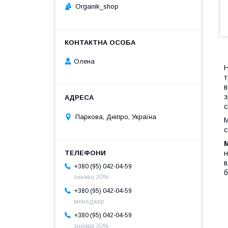
Organik_shop
Олена
Н
т
в
з
с
Паркова, Дніпро, Україна
М
с
М
н
в
+380 (95) 042-04-59
б
знижка 30%
+380 (95) 042-04-59
менеджер
+380 (95) 042-04-59
знижка 30%