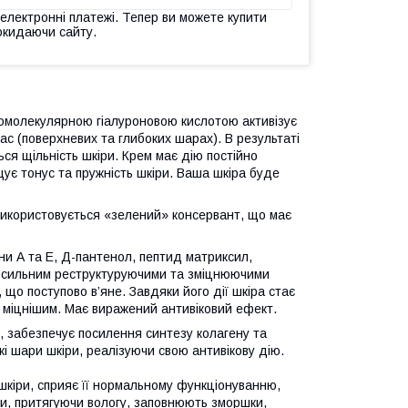
 електронні платежі. Тепер ви можете купити
окидаючи сайту.
комолекулярною гіалуроновою кислотою активізує
ас (поверхневих та глибоких шарах). В результаті
ся щільність шкіри. Крем має дію постійно
щує тонус та пружність шкіри. Ваша шкіра буде
використовується «зелений» консервант, що має
іни А та Е, Д-пантенол, пептид матриксил,
із сильним реструктуруючими та зміцнюючими
що поступово в’яне. Завдяки його дії шкіра стає
 міцнішим. Має виражений антивіковий ефект.
, забезпечує посилення синтезу колагену та
кі шари шкіри, реалізуючи свою антивікову дію.
кіри, сприяє її нормальному функціонуванню,
и, притягуючи вологу, заповнюють зморшки,