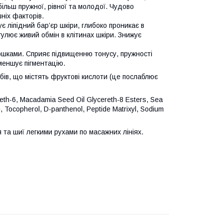
ільш пружної, рівної та молодої. Чудово
ніх факторів.
є ліпідний бар’єр шкіри, глибоко проникає в
улює живий обмін в клітинах шкіри. Знижує
оршками. Сприяє підвищенню тонусу, пружності
меншує пігментацію.
ів, що містять фруктові кислоти (це послаблює
eth-6, Macadamia Seed Oil Glycereth-8 Esters, Sea
e, Tocopherol, D-panthenol, Peptide Matrixyl, Sodium
 та шиї легкими рухами по масажних лініях.