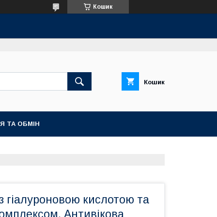
Кошик
Кошик
Я ТА ОБМІН
з гіалуроновою кислотою та
омплексом. Антивікова