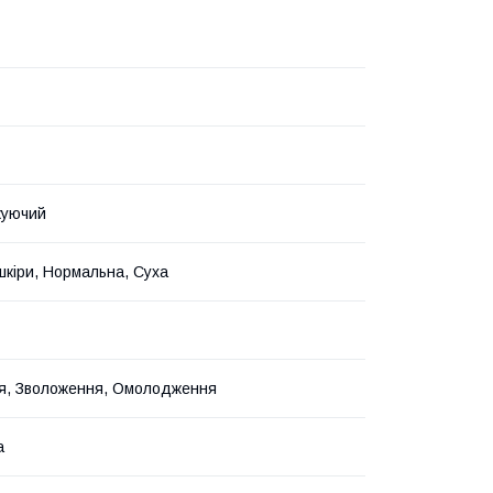
уючий
 шкіри, Нормальна, Суха
я, Зволоження, Омолодження
а