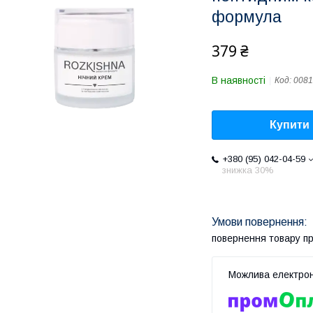
формула
379 ₴
В наявності
Код:
0081
Купити
+380 (95) 042-04-59
знижка 30%
повернення товару п