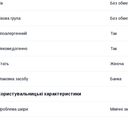
ік
Без обме
ікова група
Без обме
іпоалергенний
Так
екомедогенно
Так
тать
Жіноча
паковка засобу
Банка
Користувальницькі характеристики
роблема шкіри
Мімічні з