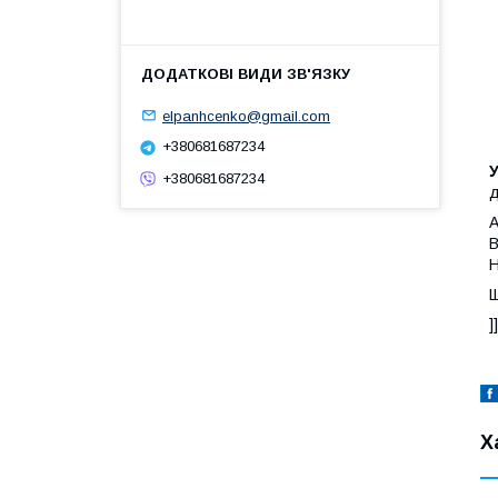
elpanhcenko@gmail.com
+380681687234
У
+380681687234
д
A
B
H
Щ
]
Х