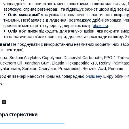
унаслідок чого вони стають менш помітними, а шкіра має вигляд б
зволожує, сприяє регенерації та підвищує захист шкіри від зовніш
Олія макадамії
має унікальні зволожуючі властивості: покращу
тканини. Позбавляє від лущення, розгладжує дрібні зморшки. Рег
прояви пігментації та куперозу, вирівнює колір
обличчя
.
Олія обліпихи
підходить для в’янучої шкіри, яка покрита зм
та еластичності в’ялих зон шкіри, допомагає розгладити шкіру. З
вага!
Не поєднувати з використанням незмивних косметичних засоб
ію пептидів).
qua, Sodium Acrylates Copolymer, Dicaprylyl Carbonate, PPG-1 Tridec
uckthorn Oil, Xanthan Gum, Elastin, Hexapeptide -10, Retinyl Palmitat
yaluronate, Sorbitan Caprylate, Propanediol, Benzoic Acid, Perfume.
одня ввечері наносьте крем на попередньо
очищену
шкіру обличчя
]>
арактеристики