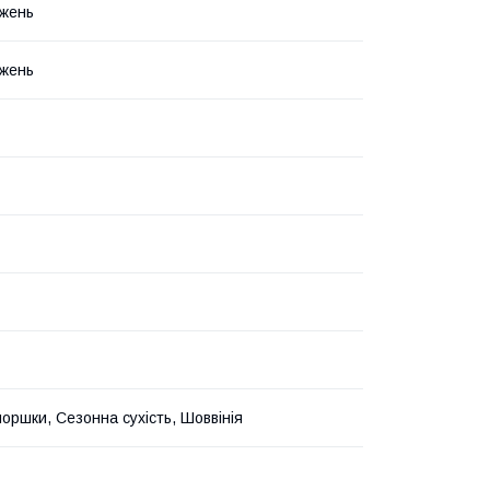
жень
жень
моршки, Сезонна сухість, Шоввінія