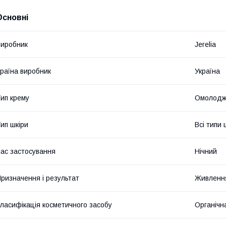
Основні
иробник
Jerelia
раїна виробник
Україна
ип крему
Омолодж
ип шкіри
Всі типи
ас застосування
Нічний
ризначення і результат
Живленн
ласифікація косметичного засобу
Органічн