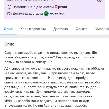
Замовлення під захистом
Доступна доставка
Опис
Характеристики
Доставка
Оплата
Умови п
Опис
Сидіння автомобіля, дитяче автокрісло, килим, диван. Що
може об’єднувати ці предмети? Відповідь дуже проста –
плями та засоби їх виведення.
Аби вивести пляму з килима, килимового покриття чи оббивки
м’яких меблів, не зіпсувавши при цьому сам виріб, варто
врахувати кілька моментів. Наприклад, для виробу з
синтетичних волокон можна використовувати хімічні засоби
для чищення, проте вони будуть ефективними тільки для
зовсім свіжих плям. Для килимів, що містять натуральні
складові, такі як вовна, бавовна чи шовк, використання
хімічних засобів може завдати їм непоправної шкоди,
зіпсувавши колір. Не підійдуть тут і домашні засоби,