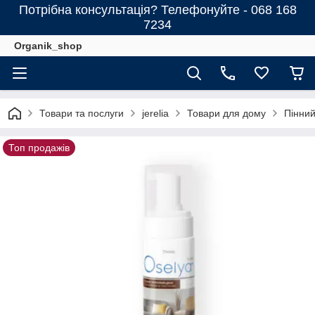
Потрібна консультація? Телефонуйте - 068 168
7234
Organik_shop
Товари та послуги
jerelia
Товари для дому
Пінний
Топ продажів