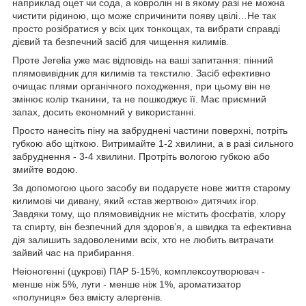
наприклад оцет чи сода, а ковролін ні в якому разі не можна
чистити рідиною, що може спричинити появу цвілі…Не так
просто розібратися у всіх цих тонкощах, та вибрати справді
дієвий та безпечний засіб для чищення килимів.
Проте Jerelia уже має відповідь на ваші запитання: пінний
плямовивідник для килимів та текстилю. Засіб ефективно
очищає плями органічного походження, при цьому він не
змінює колір тканини, та не пошкоджує її. Має приємний
запах, досить економний у використанні.
Просто нанесіть піну на забруднені частини поверхні, потріть
губкою або щіткою. Витримайте 1-2 хвилини, а в разі сильного
забруднення - 3-4 хвилини. Протріть вологою губкою або
змийте водою.
За допомогою цього засобу ви подаруєте нове життя старому
килимові чи дивану, який «став жертвою» дитячих ігор.
Завдяки тому, що плямовивідник не містить фосфатів, хлору
та спирту, він безпечний для здоров’я, а швидка та ефективна
дія залишить задоволеними всіх, хто не любить витрачати
зайвий час на прибирання.
Неіоногенні (цукрові) ПАР 5-15%, комплексоутворювач -
менше ніж 5%, луги - менше ніж 1%, ароматизатор
«полуниця» без вмісту алергенів.