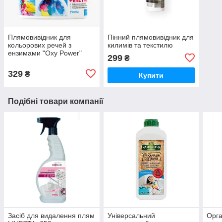
Плямовивідник для
Пінний плямовивідник для
кольорових речей з
килимів та текстилю
ензимами "Oxy Power"
299
₴
329
₴
Купити
Подібні товари компанії
Засіб для видалення плям
Універсальний
Орга