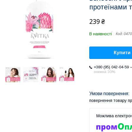
протеїнами т
239 ₴
В наявності
Код:
0470
Купити
+380 (95) 042-04-59
знижка 30%
повернення товару п