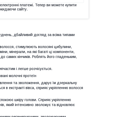
 електронні платежі. Тепер ви можете купити
окидаючи сайту.
уднень, дбайливий догляд за всіма типами
ю волосся, стимулюють волосяні цибулини,
ни, мінерали, на які багаті ці компоненти,
до самих кінчиків. Роблять його гладеньким,
пчастим і легше розчісується.
зовані молочні протеїн
ивлення та зволоження, дарує їм дзеркальну
ься в екстракті вівса, сприяє укріпленню волосся
спокоює шкіру голови. Сприяє укріпленню
ів, який інтенсивно зволожує та відновлює
тужними регенеруючими, зволожуючими,