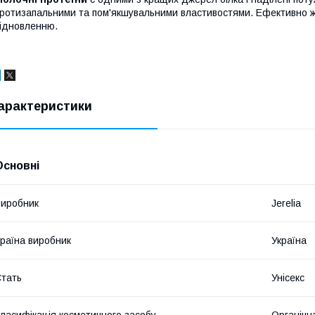
ротизапальними та пом'якшувальними властивостями. Ефективно жив
ідновленню.
арактеристики
Основні
иробник
Jerelia
раїна виробник
Україна
тать
Унісекс
ласифікація косметичного засобу
Органічн