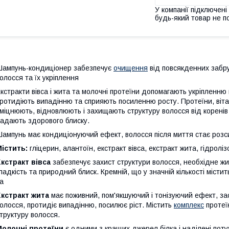
У компанії підключені
будь-який товар не п
ампунь-кондиціонер забезпечує
очищення
від повсякденних забр
олосся та їх укріплення
кстракти вівса і жита та молочні протеїни допомагають укріпленн
ротидіють випадінню та сприяють посиленню росту. Протеїни, вітамі
міцнюють, відновлюють і захищають структуру волосся від коренів 
адають здорового блиску.
ампунь має кондиціонуючий ефект, волосся після миття стає розси
Містить:
гліцерин, алантоїн, екстракт вівса, екстракт жита, гідролі
кстракт вівса
забезпечує захист структури волосся, необхідне ж
ладкість та природний блиск. Кремній, що у значній кількості містит
та
кстракт жита
має поживний, пом'якшуючий і тонізуючий ефект, за
олосся, протидіє випадінню, посилює ріст. Містить
комплекс
протеїн
труктуру волосся.
Молочні протеїни
є одними з кращих джерел білка і наділені по