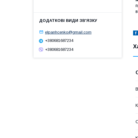
п
в
elpanhcenko@gmail.com
+380681687234
Х
+380681687234
В
К
С
К