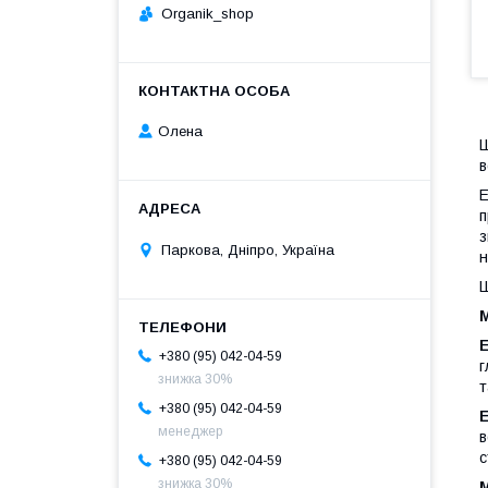
Organik_shop
Олена
Ш
в
Е
п
з
Паркова, Дніпро, Україна
н
Ш
Е
+380 (95) 042-04-59
г
знижка 30%
+380 (95) 042-04-59
Е
менеджер
в
с
+380 (95) 042-04-59
знижка 30%