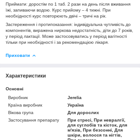
Приймати
: доростім по 1 таб. 2 рази на день після вживання
їжі, запиваючи водою. Курс прийому – 4 тижні. При
необхідності курс повторюють двічі – тричі на рік.
Застереження і протипоказання:
індивідуальна чутливість до
компонентів, виражена ниркова недостатність, діти до 7 років,
у період лактації. Може застосовуватись у період вагітності
тільки при необхідності і за рекомендацією лікаря.
Приховати
Характеристики
Основні
Виробник
Jerelia
Країна виробник
Україна
Вікова група
Для дорослих
Застосування препарату
При стресі, При невралгії,
для суглобів та кісток, для
м'язів, При безсонні, Для
шкіри, волосся та нігтів,
При судомах