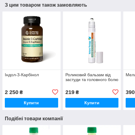
З цим товаром також замовляють
Індол-3-Карбінол
Роликовий бальзам від
Мела
застуди та головного болю
2 250
219
390
₴
₴
Купити
Купити
Подібні товари компанії