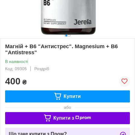
Магній + B6 "Антистрес". Magnesium + B6
"Antistress"
В наявності
Код: 09305
Роздріб
400
₴
Купити
або
Купити з
Що таке купити з Пром?