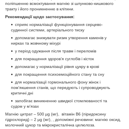
поліпшенню всмоктування магнію зі шлунково-кишкового
тракту і його проникненню в клітини.
Рекомендації щодо застосування:
сприяє нормалізації функціонування серцево-
судинної системи, артеріального тиску
допомагає знижувати ризик утворення каменів у
нирках та жовчному міхурі
у період одужання після травм і переломів
для покращення здоров’я суглобів і кісток
допомагає у нормалізації рівня цукру в крові
для покращення психоемоційного стану та сну
для нормалізації гормонального фону жінок і
пом'якшення станів, що передують і супроводжують
критичні дні
запобігає виникненню швидкої стомлюваності та
судом у м'язах
Магнію цитрат – 500 µg (мг), вітамін В6 (піридоксину
гідрохлорид) – 2 µg (мг), , допоміжні речовини: магнію оксид,
молочний цукор та мікрокристалічна целюлоза.