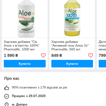
Харчова добавка "Сік
Харчова добавка
Дієт
Алое з м'якоттю 100%"
"Активний гель Алое 3х"
плюс
Pharmalife, 1000 мл
Pharmalife, 500 мл
мін
30 т
1 890
849
799
₴
₴
Купити
Купити
Про нас
90% позитивних з 178 відгуків за рік
Працює з 29.07.2020
м. Дніпро