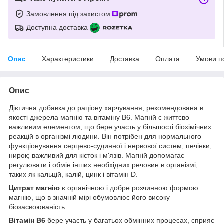
Замовлення під захистом
Доступна доставка
Опис
Характеристики
Доставка
Оплата
Умови п
Опис
Дієтична добавка до раціону харчування, рекомендована в
якості джерела магнію та вітаміну В6. Магній є життєво
важливим елементом, що бере участь у більшості біохімічних
реакцій в організмі людини. Він потрібен для нормального
функціонування серцево-судинної і нервової систем, печінки,
нирок; важливий для кісток і м'язів. Магній допомагає
регулювати і обмін інших необхідних речовин в організмі,
таких як кальцій, калій, цинк і вітамін D.
Цитрат магнію
є органічною і добре розчинною формою
магнію, що в значній мірі обумовлює його високу
біозасвоюваність.
Вітамін В6
бере участь у багатьох обмінних процесах, сприяє