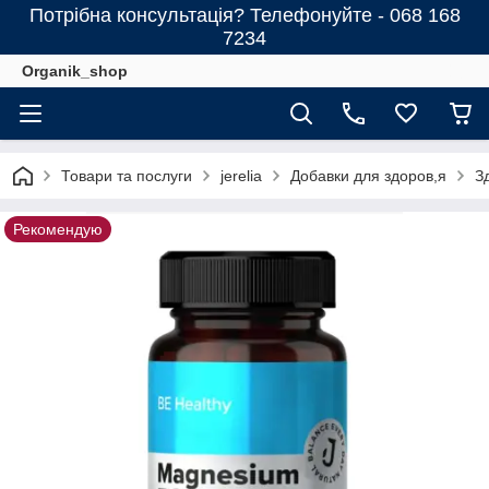
Потрібна консультація? Телефонуйте - 068 168
7234
Organik_shop
Товари та послуги
jerelia
Добавки для здоров,я
З
Рекомендую