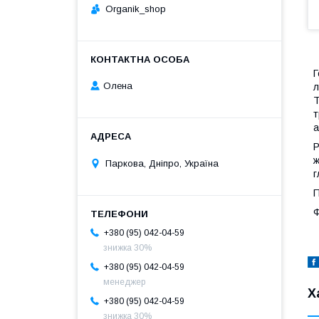
Organik_shop
Г
Олена
л
Т
т
а
Р
ж
Паркова, Дніпро, Україна
г
П
Ф
+380 (95) 042-04-59
знижка 30%
+380 (95) 042-04-59
менеджер
Х
+380 (95) 042-04-59
знижка 30%