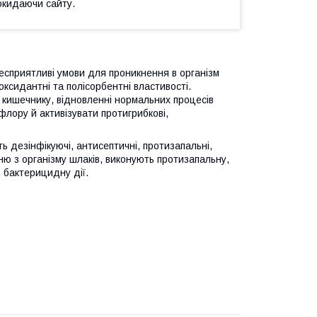
окидаючи сайту.
есприятливі умови для проникнення в організм
ксидантнi та полiсорбентнi властивостi.
 кишечнику, відновленні нормальних процесів
лору й активізувати протигрибкові,
ь дезінфікуючі, антисептичні, протизапальні,
ню з організму шлаків, виконують протизапальну,
, бактерицидну дії.