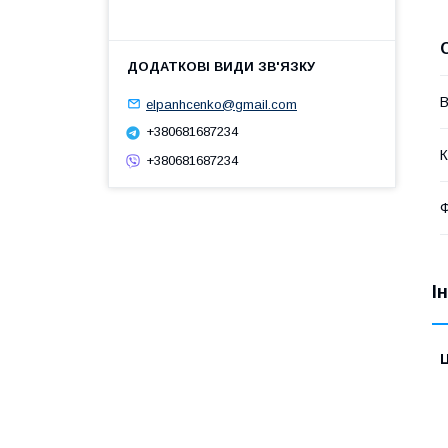
В
elpanhcenko@gmail.com
+380681687234
К
+380681687234
Ф
І
Ц