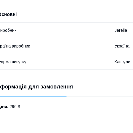
Основні
иробник
Jerelia
раїна виробник
Україна
орма випуску
Капсули
нформація для замовлення
іна:
290 ₴