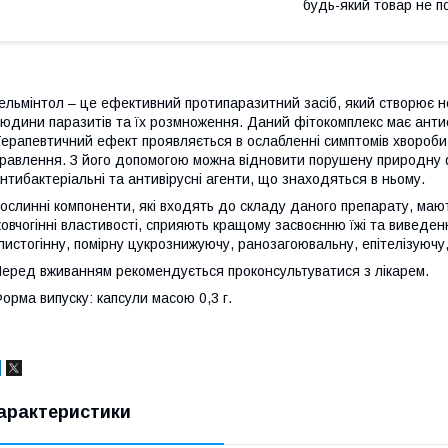
будь-який товар не п
ельмінтол – це ефективний протипаразитний засіб, який створює н
юдини паразитів та їх розмноження. Даний фітокомплекс має антио
ерапевтичний ефект проявляється в ослабленні симптомів хвороби
равлення. З його допомогою можна відновити порушену природну ф
нтибактеріальні та антивірусні агенти, що знаходяться в ньому.
ослинні компоненти, які входять до складу даного препарату, мают
овчогінні властивості, сприяють кращому засвоєнню їжі та виведен
листогінну, помірну цукрознижуючу, ранозагоювальну, епітелізуючу
еред вживанням рекомендується проконсультуватися з лікарем.
орма випуску: капсули масою 0,3 г.
арактеристики