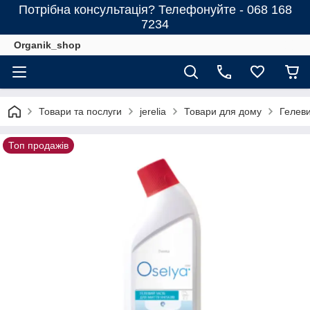
Потрібна консультація? Телефонуйте - 068 168
7234
Organik_shop
Товари та послуги
jerelia
Товари для дому
Гелеви
Топ продажів