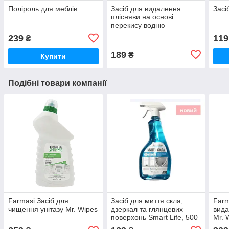
Поліроль для меблів
Засіб для видалення
Засі
плісняви на основі
перекису водню
239
119
₴
189
₴
Купити
Подібні товари компанії
Farmasi Засіб для
Засіб для миття скла,
Farm
чищення унітазу Mr. Wipes
дзеркал та глянцевих
вида
поверхонь Smart Life, 500
Mr. 
мл