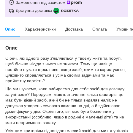
Замовлення під захистом
Доступна доставка
Опис
Характеристики
Доставка
Оплата
Умови п
Опис
Є речі, які одного разу з'являються у твоєму житті та побуті,
щоб більше нікуди з нього не зникати. Тому що навіщо
постійно шукати щось нове, якщо засіб, яким ти користуєшся,
цілковито справляється з усіма своїми задачами та має
прийнятну вартість?
Що ми шукаємо, коли вибираємо для себе засіб для догляду
за унітазом? Передусім, мають значення кілька факторів: це
має бути дієвий засіб, який би не тільки видаляв наліт, не
допускав утворень сечового каменю на дні, а й здійснював
дезинфікуючу дію. Окрім того, він має бути безпечним у
використанні (особливо, якщо в родині є маленькі діти) та не
мати неприємного запаху.
Усім цим критеріям відповідає гелевий засіб для миття унітазів