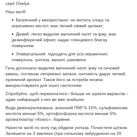
серії Oselya.
Наш засіб:
Безпечний у використанні: не містить хлору та
агресивних кислот, має легкий свіжий аромат;
Дієвий: легко видаляє вапняний наліт та іржу, має
дезинфікуючий ефект, надає глянцевого блиску
поверхням.
Універсальний: підходить для усіх керамічних
поверхонь: унітаза, ванної, раковини.
Гель досконало видаляє вапняний наліт, іржу та сечовий
камінь, поглинає неприємні запахи, натомість дарує легкий,
приємний аромат. Також його за потреби можна
використовувати для іншої сантехніки.
Спробуйте, щоб переконатися і більше не шукати варіантів –
адже найкращий з них ви вже знайшли.
Вода демінералізована, аніонний ПАР 5-15%, сульфамінова
кислота менше 5%, ортофосфорна кислота менше 5%,
ароматизатор «Кокос», барвник
Нанести засіб по колу під обідком унітаза. Почистити щіткою.
Залишити на 3 хвилини (при сильному забрудненні на 20