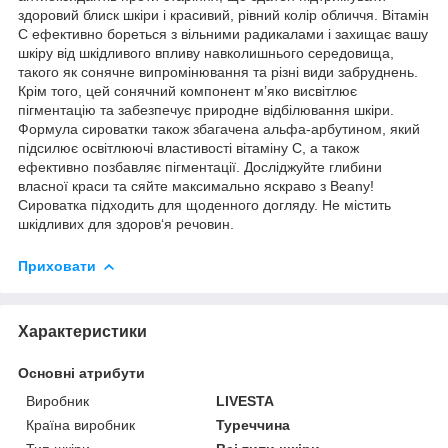
здоровий блиск шкіри і красивий, рівний колір обличчя. Вітамін
С ефективно бореться з вільними радикалами і захищає вашу
шкіру від шкідливого впливу навколишнього середовища,
такого як сонячне випромінювання та різні види забруднень.
Крім того, цей сонячний компонент м’яко висвітлює
пігментацію та забезпечує природне відбілювання шкіри.
Формула сироватки також збагачена альфа-арбутином, який
підсилює освітлюючі властивості вітаміну С, а також
ефективно позбавляє пігментації. Досліджуйте глибини
власної краси та сяйте максимально яскраво з Beany!
Сироватка підходить для щоденного догляду. Не містить
шкідливих для здоров‘я речовин.
Приховати
Характеристики
Основні атрибути
Виробник
LIVESTA
Країна виробник
Туреччина