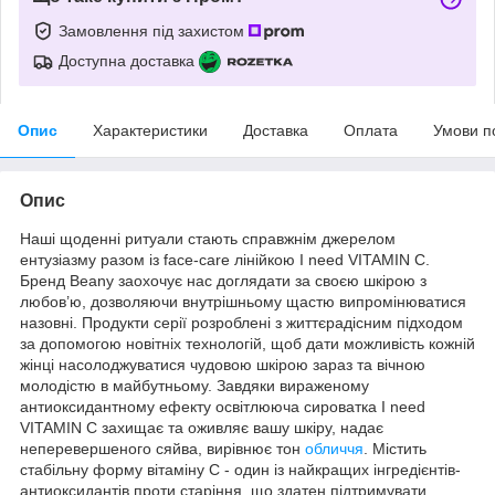
Замовлення під захистом
Доступна доставка
Опис
Характеристики
Доставка
Оплата
Умови п
Опис
Наші щоденні ритуали стають справжнім джерелом
ентузіазму разом із face-care лінійкою I need VITAMIN C.
Бренд Beany заохочує нас доглядати за своєю шкірою з
любов’ю, дозволяючи внутрішньому щастю випромінюватися
назовні. Продукти серії розроблені з життєрадісним підходом
за допомогою новітніх технологій, щоб дати можливість кожній
жінці насолоджуватися чудовою шкірою зараз та вічною
молодістю в майбутньому. Завдяки вираженому
антиоксидантному ефекту освітлююча сироватка I need
VITAMIN C захищає та оживляє вашу шкіру, надає
неперевершеного сяйва, вирівнює тон
обличчя
. Містить
стабільну форму вітаміну С - один із найкращих інгредієнтів-
антиоксидантів проти старіння, що здатен підтримувати