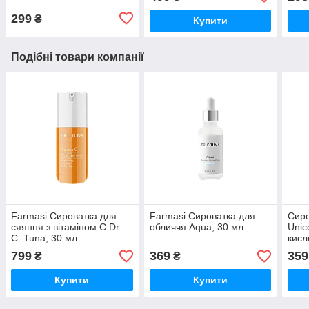
299
₴
Купити
Подібні товари компанії
Farmasi Сироватка для
Farmasi Сироватка для
Сиро
сяяння з вітаміном С Dr.
обличчя Aqua, 30 мл
Unic
C. Tuna, 30 мл
кисл
мл
799
369
359
₴
₴
Купити
Купити