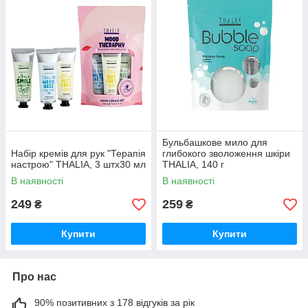
Бульбашкове мило для
Набір кремів для рук "Терапія
глибокого зволоження шкіри
настрою" THALIA, 3 штх30 мл
THALIA, 140 г
В наявності
В наявності
249
259
₴
₴
Купити
Купити
Про нас
90% позитивних з 178 відгуків за рік