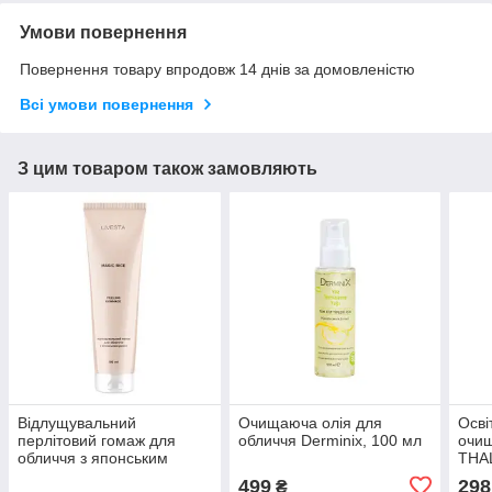
Умови повернення
Повернення товару впродовж 14 днів за домовленістю
Всі умови повернення
З цим товаром також замовляють
Відлущувальний
Очищаюча олія для
Осві
перлітовий гомаж для
обличчя Derminix, 100 мл
очи
обличчя з японським
THAL
рисом LIVESTA, 100 мл
499
298
₴