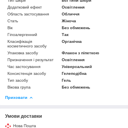
Тип шкіри
Всі типи шкіри
Додатковий ефект
Освітлення
Область застосування
Обличчя
Стать
Жіноча
Вік
Без обмежень
Гіпоалергенний
Так
Класифікація
Органічна
косметичного засобу
Упаковка засобу
Флакон з піпеткою
Призначення і результат
Освітлення
Час застосування
Універсальний
Консистенція засобу
Гелеподібна
Тип засобу
Гель
Вікова група
Без обмежень
Приховати
Умови доставки
Нова Пошта