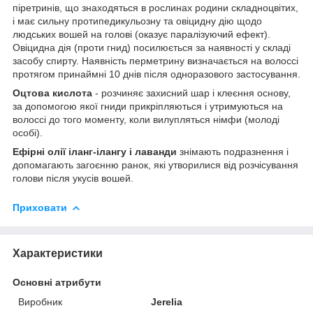
піретринів, що знаходяться в рослинах родини складноцвітих,
і має сильну протипедикульозну та овіцидну дію щодо
людських вошей на голові (оказує паралізуючий ефект).
Овіцидна дія (проти гнид) посилюється за наявності у складі
засобу спирту. Наявність перметрину визначається на волоссі
протягом принаймні 10 днів після одноразового застосування.
Оцтова кислота
- розчиняє захисний шар і клеєння основу,
за допомогою якої гниди прикріпляються і утримуються на
волоссі до того моменту, коли вилупляться німфи (молоді
особі).
Ефірні олії іланг-ілангу і лаванди
знімають подразнення і
допомагають загоєнню ранок, які утворилися від розчісування
голови після укусів вошей.
Приховати
Характеристики
Основні атрибути
Виробник
Jerelia