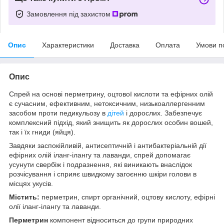
Замовлення під захистом
Опис
Характеристики
Доставка
Оплата
Умови п
Опис
Спрей на основі перметрину, оцтової кислоти та ефірних олій
є сучасним, ефективним, нетоксичним, низькоаллергенним
засобом проти педикульозу в
дітей
і дорослих. Забезпечує
комплексний підхід, який знищить як дорослих особин вошей,
так і їх гниди (яйця).
Завдяки заспокійливій, антисептичній і антибактеріальній дії
ефірних олій іланг-ілангу та лаванди, спрей допомагає
усунути свербіж і подразнення, які виникають внаслідок
розчісування і сприяє швидкому загоєнню шкіри голови в
місцях укусів.
Містить:
перметрин, спирт органічний, оцтову кислоту, ефірні
олії іланг-ілангу та лаванди.
Перметрин
компонент відноситься до групи природних