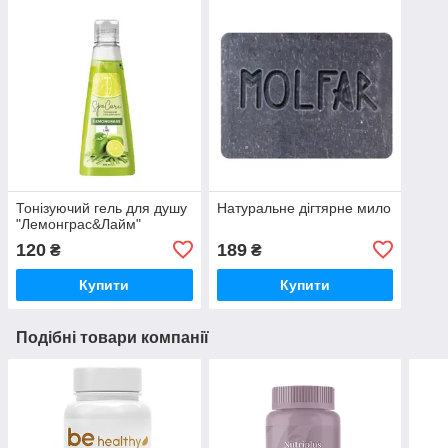
Тонізуючий гель для душу
Натуральне дігтярне мило
"Лемонграс&Лайм"
120
189
₴
₴
Купити
Купити
Подібні товари компанії