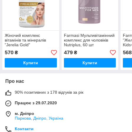
Жіночий комплекс
Farmasi Мультивітамінний
Farm
вітамінів та мінералів
комплекс для чоловіків
“Жел
"Jerelia Gold"
Nutriplus, 60 шт
Kids
Nutr
570
479
568
₴
₴
Купити
Купити
Про нас
90% позитивних з 178 відгуків за рік
Працює з 29.07.2020
м. Дніпро
Паркова, Дніпро, Україна
Контакти