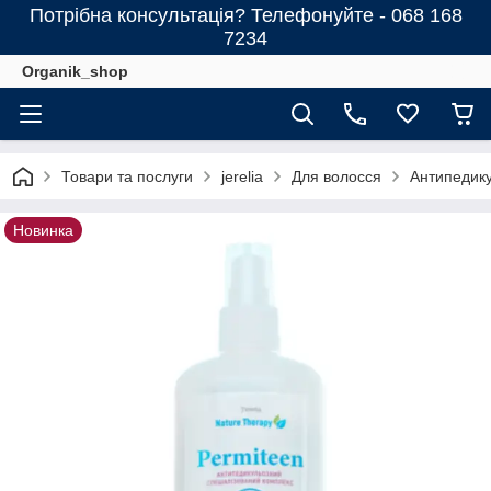
Потрібна консультація? Телефонуйте - 068 168
7234
Organik_shop
Товари та послуги
jerelia
Для волосся
Антипедику
Новинка