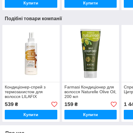
Купити
Купити
Подібні товари компанії
Кондиціонер-спрей з
Farmasi Кондиціонер для
Спре
термозахистом для
волосся Naturelle Olive Oil,
Цитр
волосся LILAFIX
200 мл
«Молочна терапія», 200
539
159
1 4
₴
₴
мл
Купити
Купити