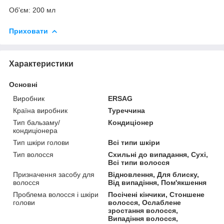
Об'єм: 200 мл
Приховати
Характеристики
Основні
Виробник
ERSAG
Країна виробник
Туреччина
Тип бальзаму/
Кондиціонер
кондиціонера
Тип шкіри голови
Всі типи шкіри
Тип волосся
Схильні до випадання, Сухі,
Всі типи волосся
Призначення засобу для
Відновлення, Для блиску,
волосся
Від випадіння, Пом'якшення
Проблема волосся і шкіри
Посічені кінчики, Стоншене
голови
волосся, Ослаблене
зростання волосся,
Випадіння волосся,