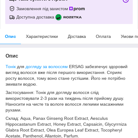
Замовлення під захистом
Доступна доставка
Опис
Характеристики
Доставка
Оплата
Умови п
Опис
Тонік
для
догляду за волоссям
ERSAG забезпечує здоровий
вигляд волосся вже після першого використання. Сприяє
росту волосся, тому воно стане густішим. Його не потрібно
змивати водою.
Застосування: Тонік для догляду волосся слід
використовувати 2-3 рази на тиждень після прийому душу.
Наносити на чисте та вологе волосся легкими масажними
рухами.
Склад: Aqua, Panax Ginseng Root Extract, Aesculus
Hippocastanum Extract, Honey Extract, Capsaicin, Glycyrrniza
Glabra Root Extract, Olea Europea Leaf Extract, Tocopheryl
Acetate, Panthenol, Allantoin, Parfum.