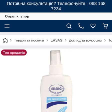
Потрібна консультація? Телефонуйте - 068 168
7234
Organik_shop
Товари та послуги
ERSAG
Догляд за волоссям
То
Топ продажів