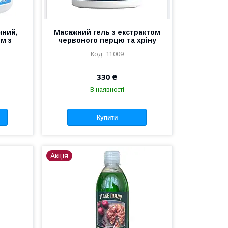
чний,
Масажний гель з екстрактом
м з
червоного перцю та хріну
11009
330 ₴
В наявності
Купити
Акція