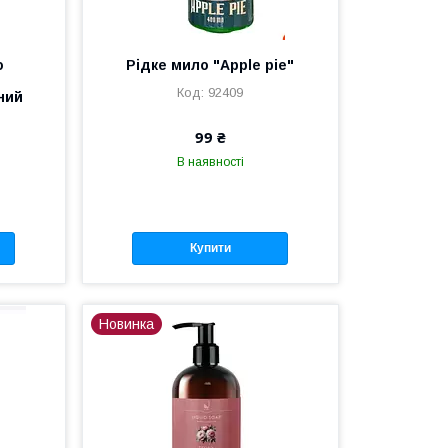
о
Рідке мило "Apple pie"
92409
ний
99 ₴
В наявності
Купити
Новинка