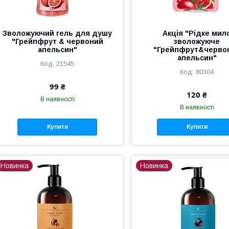
Зволожуючий гель для душу
Акція "Рідке мил
"Грейпфрут & червоний
зволожуюче
апельсин"
"Грейпфрут&черво
апельсин"
21545
80304
99 ₴
120 ₴
В наявності
В наявності
Купити
Купити
Новинка
Новинка