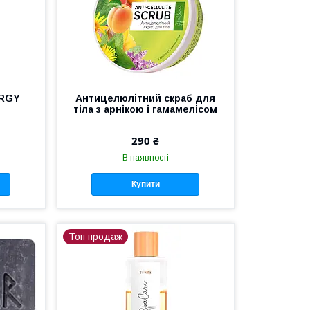
ERGY
Антицелюлітний скраб для
тіла з арнікою і гамамелісом
290 ₴
В наявності
Купити
Топ продаж