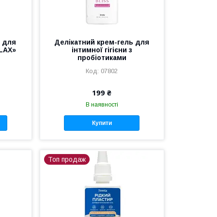
ь для
Делікатний крем-гель для
LAX»
інтимної гігієни з
пробіотиками
07802
199 ₴
В наявності
Купити
Топ продаж