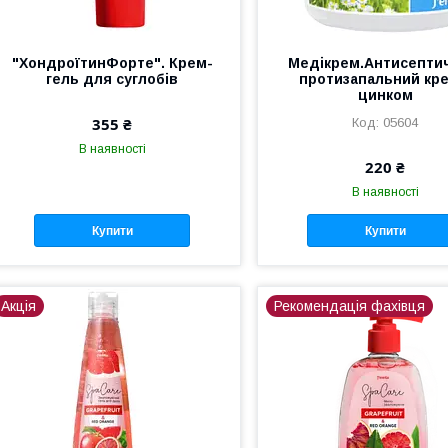
"ХондроїтинФорте". Крем-
Медікрем.Антисепти
гель для суглобів
протизапальний кре
цинком
355 ₴
05604
В наявності
220 ₴
В наявності
Купити
Купити
Акція
Рекомендація фахівця