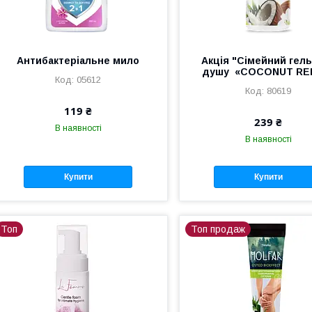
Антибактеріальне мило
Акція "Сімейний гел
душу «COCONUT RE
05612
80619
119 ₴
239 ₴
В наявності
В наявності
Купити
Купити
Топ
Топ продаж