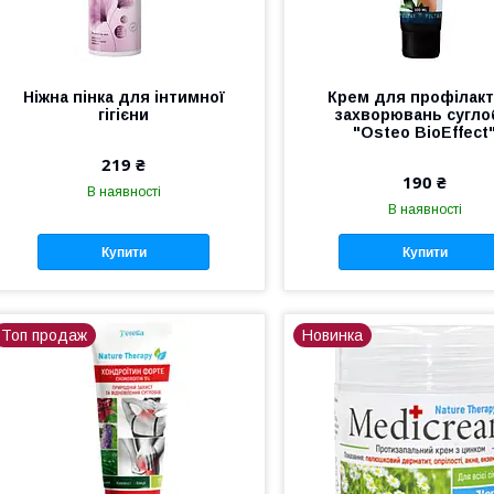
Ніжна пінка для інтимної
Крем для профілак
гігієни
захворювань сугло
"Osteo BioEffect
219 ₴
190 ₴
В наявності
В наявності
Купити
Купити
Топ продаж
Новинка