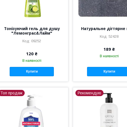
Тонізуючий гель для душу
Натуральне дігтярне
"Лемонграс&Лайм"
52428
09252
189 ₴
120 ₴
В наявності
В наявності
Купити
Купити
Топ продаж
Рекомендую