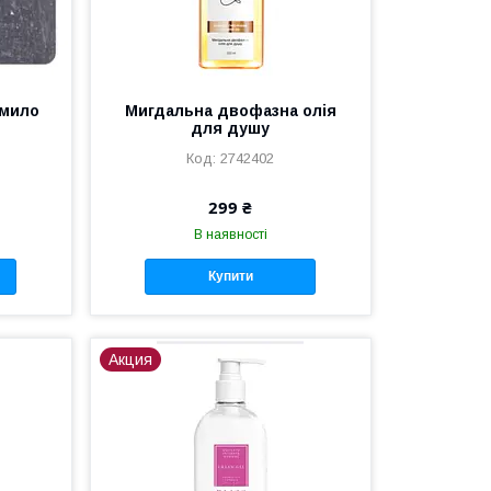
 мило
Мигдальна двофазна олія
для душу
2742402
299 ₴
В наявності
Купити
Акция