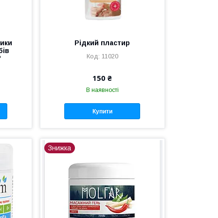
тики
Рідкий пластир
бів
11020
"
150 ₴
В наявності
Купити
Знижка