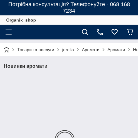
Потрібна консультація? Телефонуйте - 068 168
7234
Organik_shop
Товари та послуги
jerelia
Аромати
Аромати
Но
Новинки аромати